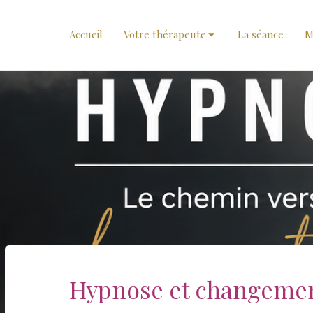
Accueil
Votre thérapeute
La séance
M
Hypnose et changement