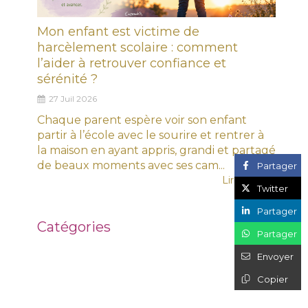
Mon enfant est victime de
harcèlement scolaire : comment
l’aider à retrouver confiance et
sérénité ?
27 Juil 2026
Chaque parent espère voir son enfant
partir à l’école avec le sourire et rentrer à
la maison en ayant appris, grandi et partagé
de beaux moments avec ses cam...
Partager
Lire l'article
Twitter
Partager
Catégories
Partager
Envoyer
Copier