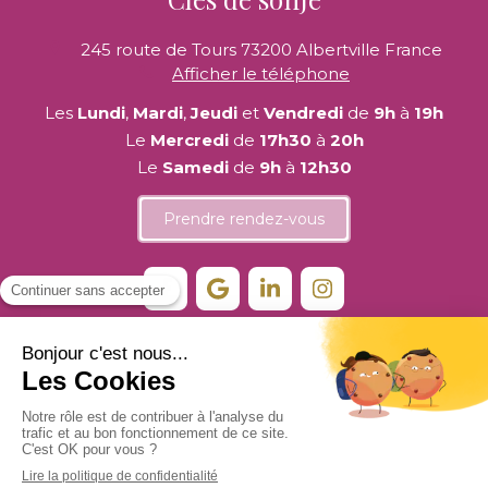
245 route de Tours
73200
Albertville
France
Afficher le téléphone
Les
Lundi
,
Mardi
,
Jeudi
et
Vendredi
de
9h
à
19h
Le
Mercredi
de
17h30
à
20h
Le
Samedi
de
9h
à
12h30
Prendre rendez-vous
Plan du site
Mentions légales
©2026 Clés de sonJe - Hypnothérapie