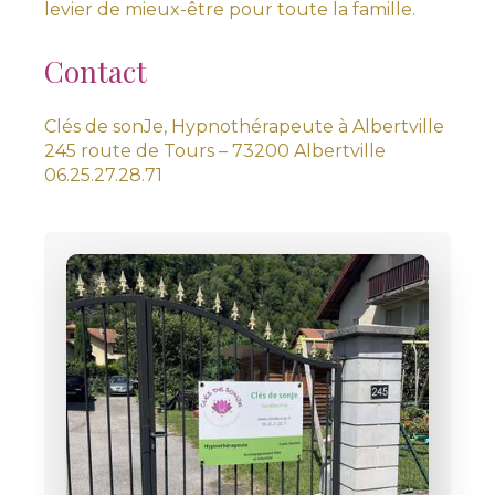
levier de mieux-être pour toute la famille.
Contact
Clés de sonJe, Hypnothérapeute à Albertville
245 route de Tours – 73200 Albertville
06.25.27.28.71