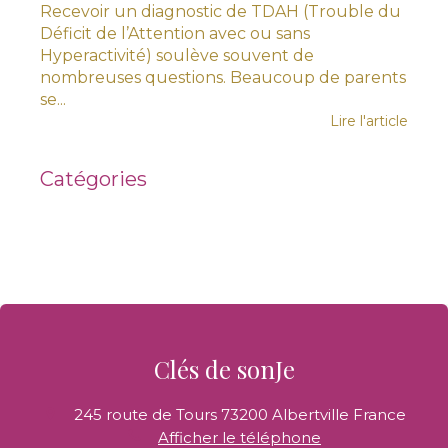
Recevoir un diagnostic de TDAH (Trouble du
Déficit de l’Attention avec ou sans
Hyperactivité) soulève souvent de
nombreuses questions. Beaucoup de parents
se...
Lire l'article
Catégories
Clés de sonJe
245 route de Tours
73200
Albertville
France
Afficher le téléphone